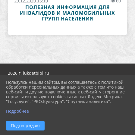
29.12.2020 16:10
60
ПОЛЕЗНАЯ ИНФОРМАЦИЯ ДЛЯ
ИНВАЛИДОВ И МАЛОМОБИЛЬНЫХ
ГРУПП НАСЕЛЕНИЯ
2026 г. lukdetbibl.ru
Вход
Пользуясь нашим сайтом, вы соглашаетесь с политикой
Карта сайта
обработки персональных данных а также с тем что наш
Политика обработки персональных данных
веб-сайт и другие подключенные к веб-сайту сторонние
сервисы используют cookies такие как Яндекс Метрика,
Сделано на KubCMS
"Госуслуги", "PRO.Культура", "Спутник аналитика".
Разработка и поддержка
Подробнее
Подтверждаю