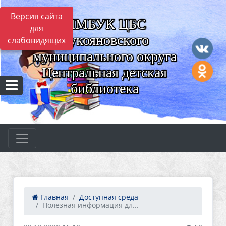
Версия сайта
ММБУК ЦБС
для
Лукояновского
слабовидящих
муниципального округа
Центральная детская
библиотека
Главная
Доступная среда
Полезная информация дл...