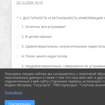
29.12.2020 16:10
1. ДОСТУПНОСТЬ И АКТУАЛЬНОСТЬ ИНФОРМАЦИИ 
1. Отлично, все устраивает
2. В целом хорошо
3. Удовлетворительно, незначительные недостатк
4. Плохо, много недостатков
5. Неудовлетворительно, совершенно не устраива
Пользуясь нашим сайтом, вы соглашаетесь с политикой обра
персональных данных а также с тем что наш веб-сайт и друг
подключенные к веб-сайту сторонние сервисы используют co
2. КОМФОРТНОСТЬ УСЛОВИЙ ПРЕБЫВАНИЯ В ОРГА
Яндекс Метрика, "Госуслуги", "PRO.Культура", "Спутник анали
1. Отлично, все устраивает
Подробнее
2. В целом хорошо
Подтверждаю