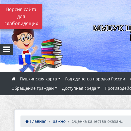
Версия сайта
для
слабовидящих
ММБУК ЦБС
Пушкинская карта
Год единства народов России
Обращение граждан
Доступная среда
Противодейс
Главная
Важно
Оценка качества оказан...