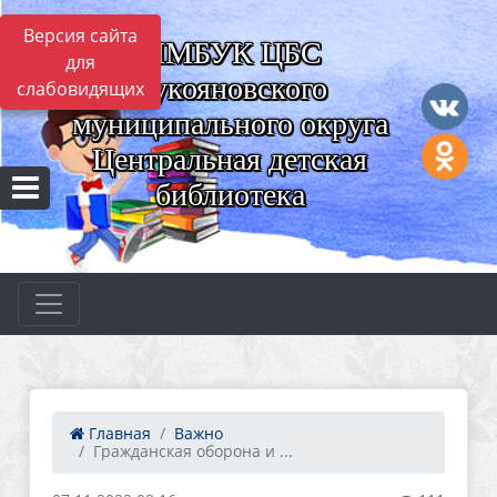
Версия сайта
ММБУК ЦБС
для
Лукояновского
слабовидящих
муниципального округа
Центральная детская
библиотека
Главная
Важно
Гражданская оборона и ...