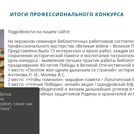
ИТОГИ ПРОФЕССИОНАЛЬНОГО КОНКУРСА
Подробности на нашем сайте:
На окружном семинаре библиотечных работников состоялос
профессионального мастерства «Великая война – Великая П
Представлено было 13 интересных и ярких работ, каждая и
сохранении исторической памяти и воспитании патриотизм
Цель конкурса - выявление лучших практик работы библиоте
празднованию 80-летия Победы в Великой Отечественной 
1 место: «Посёлок жил одним дыханьем со страной»: историк
Антонова Л. И., Молева В.С.
2 место: «Чтобы помнили»: марафон памяти / Лопатинская б
3 место: «Чтения Победы»: онлайн акция / Шандровская б/ф
Поздравляем победителей и желаем дальнейших успехов в
поколения достойных защитников Родины и хранителей ис
ботки
ие
okies такие как
тика".