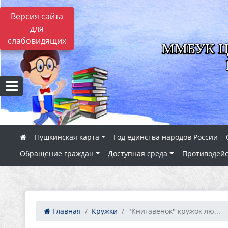
Версия сайта
для
слабовидящих
ММБУК ЦБС
Пушкинская карта
Год единства народов России
Обращение граждан
Доступная среда
Противодейс
Главная
Кружки
"Книгавенок" кружок лю...